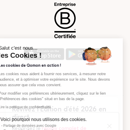
Salut c'est nous...
les Cookies !
Les cookies de Qomon en action !
Les cookies nous aident à fournir nos services, à mesurer notre
audience, et à optimiser votre expérience sur le site. Nous devons
nous assurer que cela vous convient.
Pour modifier vos préférences ultérieurement, cliquez sur le lien
"Préférences des cookies" situé en bas de la page.
Mentions légales
Politique de confidentialité
Lire la politique de confidentialité
Revivez l'Édition d'été 2026 en
Cookies
Exercice des droits
direct.
Voici pourquoi nous utilisons des cookies.
Copyrights © 2026 Qomon
Partage de données avec Google
Regardez le
replay complet de